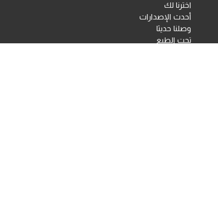
اخترنا لك
أحدث الإصدارات
وصلنا حديثا
تحت الطبع
اختبارات ومقاييس نفسية
مكتبة الأنجلو المصرية
اختبارات الكترونية
أخبار ومعارض
تحميلات
أخبار
تواصل معنا
Developed & Maintained by