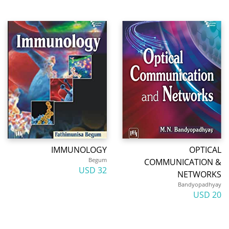
IMMUNOLOGY
OPTICA
Begum
COMMUNICATION 
32 USD
NETWORK
Bandyopadhya
20 U