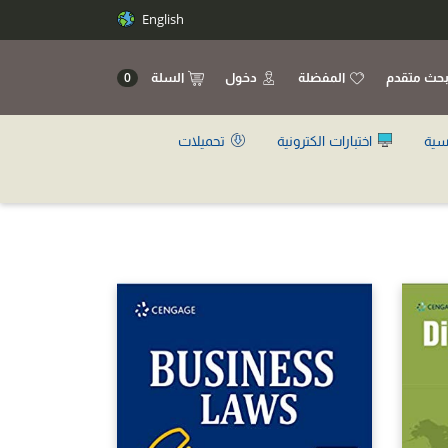
English
حث متقدم
المفضلة
دخول
السلة
0
سية
اختبارات الكترونية
تحميلات