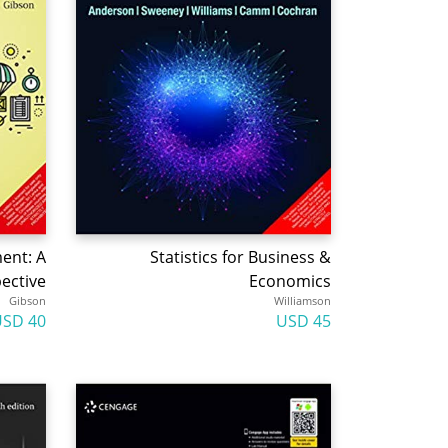
ent: A
Statistics for Business &
pective
Economics
Gibson
Williamson
40 USD
45 USD