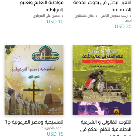
التميز البحثى فى بحوث الخدمة
مواطنة التعليم وتعليم
الاجتماعية
المواطنة
د. زينب معوض الباهى - د. حنان طنطاوى
د. حمدى على الفرماوى
احمد
10 USD
20 USD
التلوث القانونى و الشرعية
المسيحية ومصر الفرعونية ج1
باخوم فاخورى حنا
الاجتماعية لنظم الحكم فى
15 USD