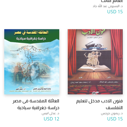
العالم الثالث
د. البسيونى عبد الله جاد
15 USD
فنون الادب مدخل لتعليم
العائلة المقدسة فى مصر
التفلسف
دراسة جغرافية سياحية
د. ريمون جرجس
د. عدلى انيس
12 USD
15 USD