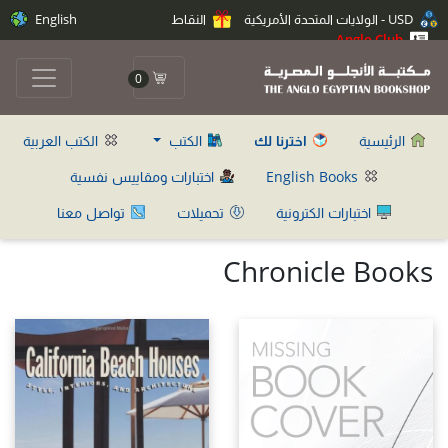
USD - الولايات المتحدة الأمريكية
النقاط
English
Anglo Club
0
الرئيسية
اخترنا لك
الكتب
الكتب العربية
English Books
اختبارات ومقاييس نفسية
اختبارات الكترونية
تحميلات
تواصل معنا
Chronicle Books