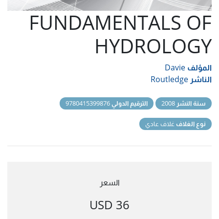
FUNDAMENTALS OF
HYDROLOGY
المؤلف
Davie
الناشر
Routledge
سنة النشر
2008
الترقيم الدولي
9780415399876
نوع الغلاف
غلاف عادي
السعر
36 USD