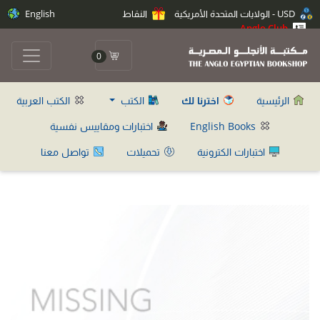
USD - الولايات المتحدة الأمريكية
النقاط
English
Anglo Club
0
الرئيسية
اخترنا لك
الكتب
الكتب العربية
English Books
اختبارات ومقاييس نفسية
اختبارات الكترونية
تحميلات
تواصل معنا