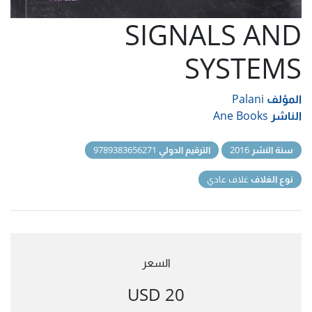
SIGNALS AND
SYSTEMS
المؤلف
Palani
الناشر
Ane Books
سنة النشر
2016
الترقيم الدولي
9789383656271
نوع الغلاف
غلاف عادي
السعر
20 USD