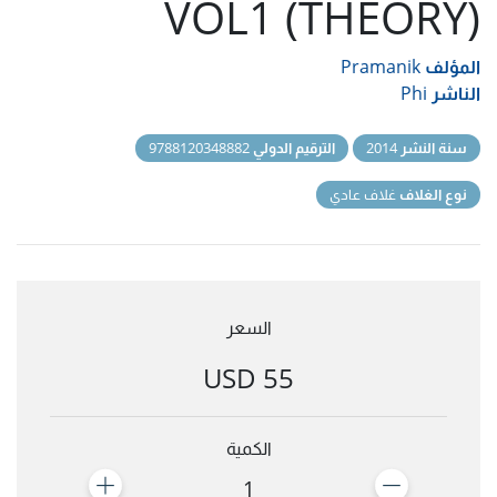
VOL1 (THEORY)
المؤلف
Pramanik
الناشر
Phi
سنة النشر
2014
الترقيم الدولي
9788120348882
نوع الغلاف
غلاف عادي
السعر
55 USD
الكمية
1