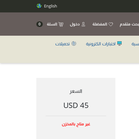
English
حث متقدم
المفضلة
دخول
السلة
0
سية
اختبارات الكترونية
تحميلات
السعر
45 USD
غير متاح بالمخزن