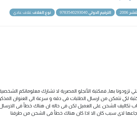
نشر
2006
الترقيم الدولي
9783540293040
نوع الغلاف
غلاف عادي
تي تزودونا بها, فمكتبة الأنجلو المصرية لا تشارك معلوماتكم الشخص
ة لكى نتمكن من ارسال الطلبات فى دقه و سرعة الى العنوان المذكور 
اب تكاليف الشحن على العميل لكن فى حاله ان هناك خطأ فى الارسال ا
سترجاعها لاى سبب كان الا اذا كان هناك خطأ فى الشحن من طرفنا