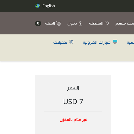
English
حث متقدم
المفضلة
دخول
السلة
0
سية
اختبارات الكترونية
تحميلات
السعر
7 USD
غير متاح بالمخزن