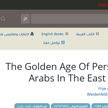
ب
الكتب العربية
English Books
اختبارات ومقاييس نف
تواصل معنا
The Golden Age Of Per
Arabs In The East
Frye
Weidenfeld
نشر
1988
الترقيم الدولي
297973802
نوع الغلاف
غلاف عادي