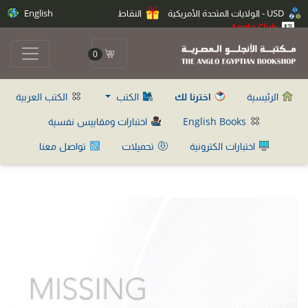
USD - الولايات المتحدة الأمريكية
النقاط
English
Anglo Club
0
الرئيسية
اخترنا لك
الكتب
الكتب العربية
English Books
اختبارات ومقاييس نفسية
اختبارات الكترونية
تحميلات
تواصل معنا