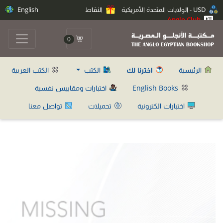
USD - الولايات المتحدة الأمريكية
النقاط
English
Anglo Club
0
الرئيسية
اخترنا لك
الكتب
الكتب العربية
English Books
اختبارات ومقاييس نفسية
اختبارات الكترونية
تحميلات
تواصل معنا