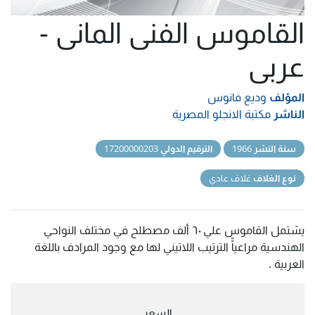
القاموس الفنى المانى -
عربى
المؤلف
وديع فانوس
الناشر
مكتبة الانجلو المصرية
سنة النشر
1966
الترقيم الدولي
17200000203
نوع الغلاف
غلاف عادي
يشتمل القاموس علي ٦٠ ألف مصطلح في مختلف النواحي
الهندسية مراعياًً الترتيب اللاتيني لها مع وجود المرادف باللغة
العربية .
السعر