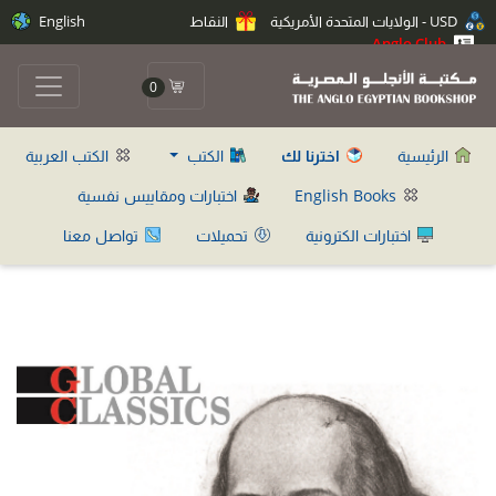
USD - الولايات المتحدة الأمريكية
النقاط
English
Anglo Club
0
الرئيسية
اخترنا لك
الكتب
الكتب العربية
English Books
اختبارات ومقاييس نفسية
اختبارات الكترونية
تحميلات
تواصل معنا