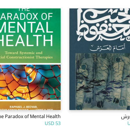
لعرش
he Paradox of Mental Health
53 USD