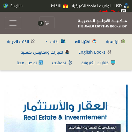
USD - الولايات المتحدة الأمريكية
النقاط
English
Anglo Club
0
الرئيسية
اخترنا لك
الكتب
الكتب العربية
English Books
اختبارات ومقاييس نفسية
اختبارات الكترونية
تحميلات
تواصل معنا