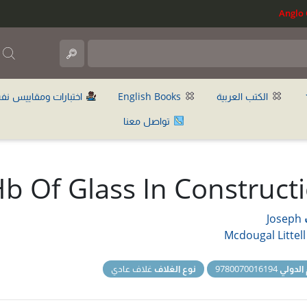
ب
الكتب العربية
English Books
اختبارات ومقاييس نف
تواصل معنا
b Of Glass In Construct
Joseph
Mcdougal Littell
 الدولي
9780070016194
نوع الغلاف
غلاف عادي