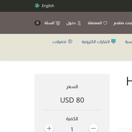
English
حث متقدم
المفضلة
دخول
السلة
0
سية
اختبارات الكترونية
تحميلات
H
السعر
80 USD
الكمية
1