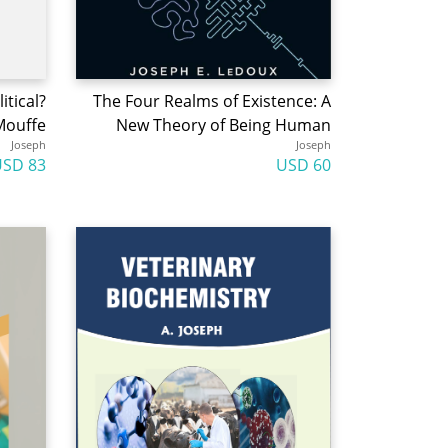
itical?
The Four Realms of Existence: A
Mouffe
New Theory of Being Human
Joseph
Joseph
83 USD
60 USD