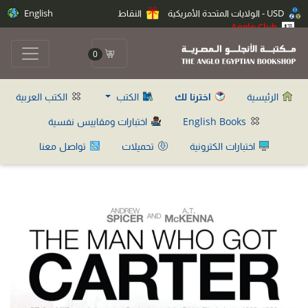
USD - الولايات المتحدة الأمريكية
النقاط
English
Anglo Club
0
الرئيسية
اخترنا لك
الكتب
الكتب العربية
English Books
اختبارات ومقاييس نفسية
اختبارات الكترونية
تحميلات
تواصل معنا