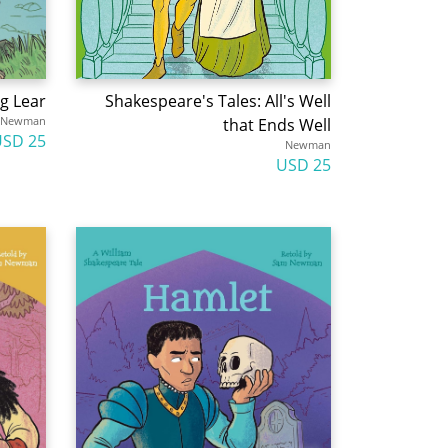
g Lear
Shakespeare's Tales: All's Well
Newman
that Ends Well
25 USD
Newman
25 USD