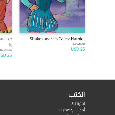
ou Like
Shakespeare's Tales: Hamlet
Newman
It
25 USD
Newman
25 USD
الكتب
اخترنا لك
أحدث الإصدارات