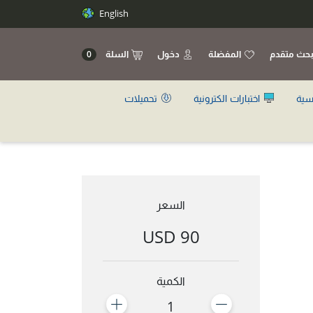
English
حث متقدم
المفضلة
دخول
السلة
0
سية
اختبارات الكترونية
تحميلات
السعر
90 USD
الكمية
1