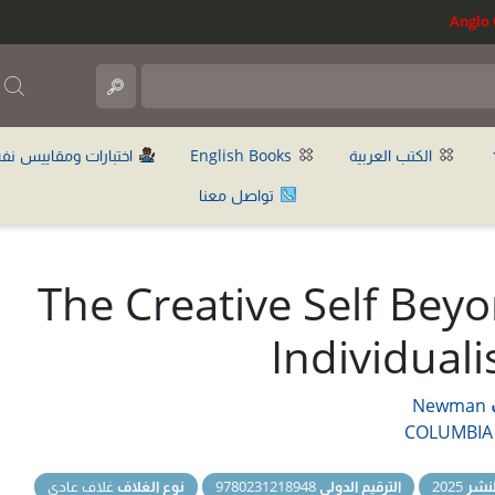
ب
الكتب العربية
English Books
اختبارات ومقاييس نف
تواصل معنا
The Creative Self Bey
Individual
Newman
COLUMBIA
نشر
2025
الترقيم الدولي
9780231218948
نوع الغلاف
غلاف عادي