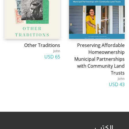
Other Traditions
Preserving Affordable
John
Homeownership
65 USD
Municipal Partnerships
with Community Land
Trusts
John
43 USD
الكتب