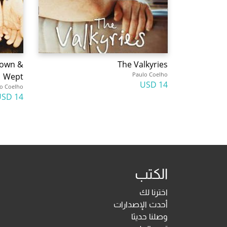
 Down &
The Valkyries
Paulo Coelho
Wept
14 USD
o Coelho
14 USD
الكتب
اخترنا لك
أحدث الإصدارات
وصلنا حديثا