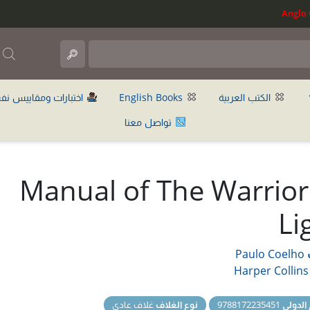
ب
الكتب العربية
English Books
اختبارات ومقاييس نف
تواصل معنا
Manual of The Warrior
Li
Paulo Coelho
Harper Collins
 الدولي
9788172235451
نوع الغلاف
غلاف عادي