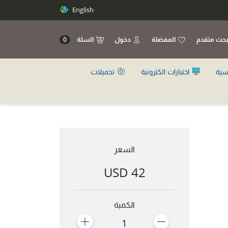
English
حث متقدم
المفضلة
دخول
السلة
0
سية
اختبارات الكترونية
تحميلات
السعر
42 USD
الكمية
1