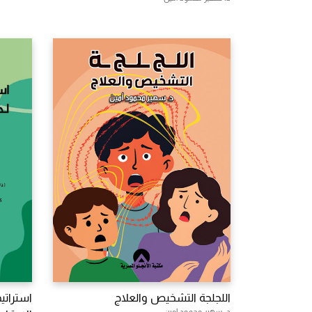
اللجلجة التشخيص والعلاج
استراتي
د. سهير محمود امين