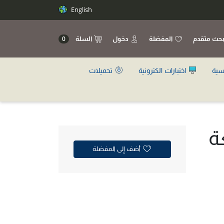
English
حث متقدم
المفضلة
دخول
السلة
0
سية
اختبارات الكترونية
تحميلات
ة
أضف إلى المفضلة