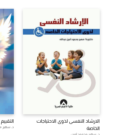
الارشاد النفسى لذوى الاحتياجات
التقييم
د. سهير م
الخاصة
د. سهير محمود امين