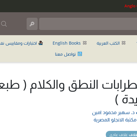
ب
الكتب العربية
English Books
اختبارات ومقاييس نف
تواصل معنا
رابات النطق والكلام ( طبع
دة )
د. سهير محمود امين
مكتبة الانجلو المصرية
غلاف
غلاف عادي