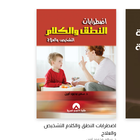
اضطرابات النطق والكلام التشخيص
والعلاج
د. سهير محمود امين