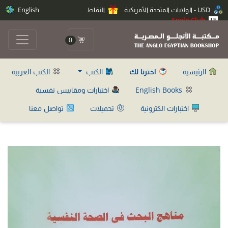
USD - الولايات المتحدة الأمريكية
النقاط
English
Anglo Club
0
الرئيسية
اخترنا لك
الكتب
الكتب العربية
English Books
اختبارات ومقاييس نفسية
اختبارات الكترونية
تحميلات
تواصل معنا