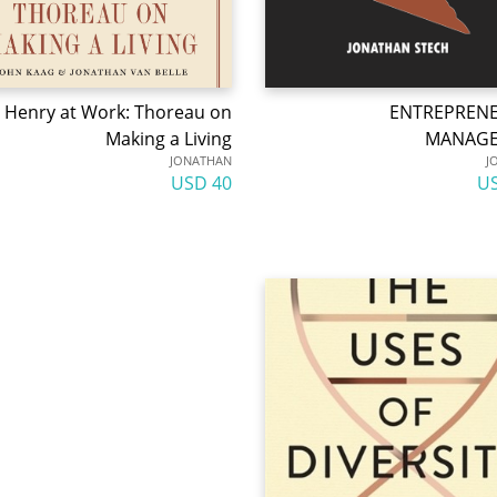
Henry at Work: Thoreau on
ENTREPRENE
Making a Living
MANAG
JONATHAN
J
40 USD