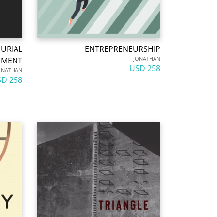
URIAL
ENTREPRENEURSHIP
JONATHAN
EMENT
258 USD
ONATHAN
258 USD