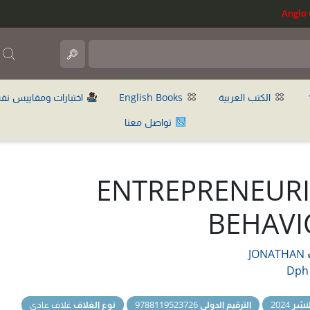
ب
الكتب العربية
English Books
اختبارات ومقاييس نف
تواصل معنا
ENTREPRENEURI
BEHAVI
JONATHAN
Dph
نشر
2024
الترقيم الدولي
9788119523726
نوع الغلاف
غلاف عادي