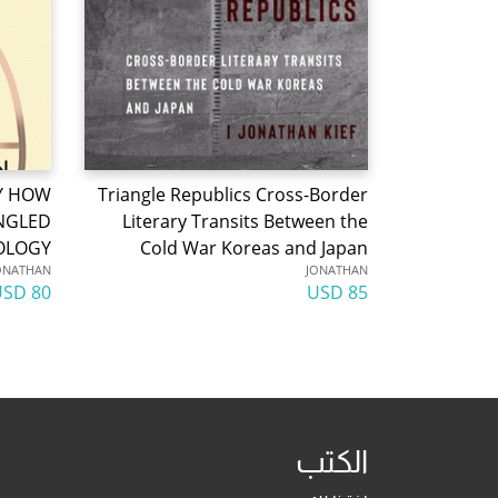
TY HOW
Triangle Republics Cross-Border
NGLED
Literary Transits Between the
IOLOGY
Cold War Koreas and Japan
ONATHAN
JONATHAN
80 USD
85 USD
الكتب