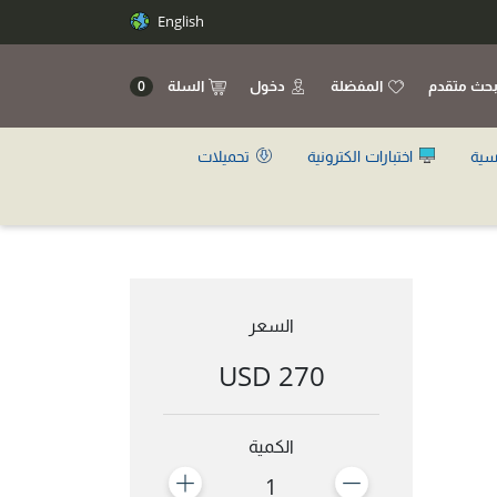
English
حث متقدم
المفضلة
دخول
السلة
0
سية
اختبارات الكترونية
تحميلات
السعر
270 USD
الكمية
1