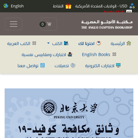
USD - الولايات المتحدة الأمريكية
النقاط
English
Anglo Club
0
الرئيسية
اخترنا لك
الكتب
الكتب العربية
English Books
اختبارات ومقاييس نفسية
اختبارات الكترونية
تحميلات
تواصل معنا