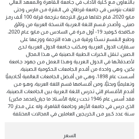
بـالتـعاون مـع كـلية الآداب في جـامعة الـقاهرة والـمعهد الـعالي
للغات بتونس في جامعة قرطاج، في الـفترة مـن مارس وحتى
مـايو 2020، قـام خلالها فـريق الـترجمة بـترجمة قرابة 100 ألـف رمـز
صيني. وأصـدر قـسم اللـغة الـعربـية النـسخة العربية من وثائق
مـكافحة كـوفيد 19- أول مـرة في السادس مـن مـايو عـام 2020،
وطبع الـقسم نـسخًا ورقية مـن هذه الترجمة ووزعها على
سـفارات الدول العربـية ومـكتب جـامعة الدول العربـية لـدى
الـصين، لـنقل الـخبرات الـطبية الـصينية في هـذا الـمجال
لأصـدقائـها في الـدول الـعربـية وهـذا الـعمل مـن جهود جـامعة
بكين، وهي واحدة من أقـدم الـجامعات الـحكومية الـصينية،
أسـست عام 1898، وهـي من أفـضل الـجامعات الـعالمية أكـاديميًّا
وتـعليميًّا وبحثيًّا، ومن أقـسامها قسم اللغة العربية، وهـو مـن
أقـدم الأقـسام التي تـدرس اللـغة الـعربية بـين الـجامعات الـصينية،
فقد أسس عام 1946 تـحت رعاية الأسـتاذ ما جيان(محمد مكين)
الذي درس في جامعة الأزهر وجامعة القاهرة، وله عـلى مـدار 70
سـنة عدد كـبير مـن الـخريـجين العاملين في المجالات المختلفة
السعر