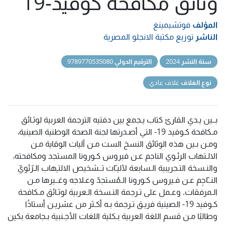
وثائق مكافحة كوفيد-19
المؤلف
فوتشيمينغ
الناشر
توزيع مكتبة الانجلو المصرية
سنة النشر
2024
الترقيم الدولي
9789770535080
نوع الغلاف
غلاف عادي
بــين يـدي القارئ كتاب يـجمع بين دفتيه الترجمة العربية لوثـائق
مـكافحة كـوفيد 19- التي أصـدرتها لجنة الصحة الوطنية الصينية،
ومـن بـين هذه الوثائق النسخ الست مـن آليات الوقاية مـن
الالـتهاب الرئـوي الناجم عـن فيروس كـورونا المستجد ومكافحته،
والنـسخة التـجريبية الـسابعة لآليـّات تــشخيص الالتـِهاب الـرّئويّ
النــّاجِم عـن فـيروس كـورونا الـمُستجدّ وعـلاجه وغــيرها مـن
الـمرفقات. وعـمل على تـرجمة النـسخة الـعربية لوثـائق مـكافحة
كـوفيد 19- الصينية فريـق تـرجمة بـه أكـثر من عشريـن أستاذًا
وطالبًا مـن قسم اللغة العربية بـكلية اللغات الأجـنبية بـجامعة بكين