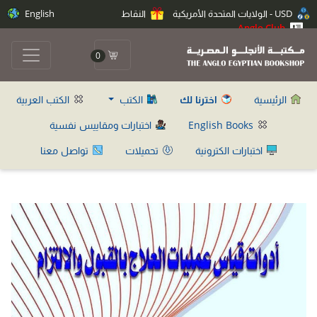
USD - الولايات المتحدة الأمريكية
النقاط
English
Anglo Club
0
الرئيسية
اخترنا لك
الكتب
الكتب العربية
English Books
اختبارات ومقاييس نفسية
اختبارات الكترونية
تحميلات
تواصل معنا