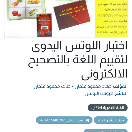
اختبار اللوتس اليدوى
لتقييم اللغة بالتصحيح
الالكترونى
المؤلف
جهاد محمود عثمان - جنات محمود عثمان
الناشر
اديوتك اللوتس
الفئة العمرية
اطفال
سنة النشر
2021
الترقيم الدولي
9789779402185