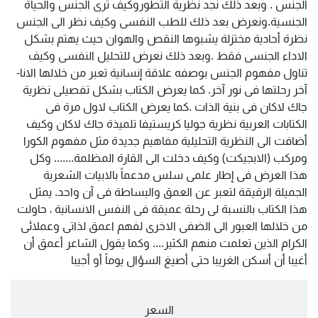
الجنس . وبعد ذلك نجد نظرية التطوروكيف ترى الجنس والحياة
الجنسية.ونعرض بعد ذلك للطب النفسى وكيف نظر الى الجنس
نظرة أحادية مختزلة يشبوها النقص والهوان حيث يهتم بشكل
الاداء الجنسى فقط .وبعد ذلك نعرض للتحليل النفسى وكيف
تناول مفهوم الجنس بوصفه علاقة إنسانية تعبر من خلالها الانا-
آخر رحلتها فى نور آخر. كما يعرض الكتاب بشكل تفصيلى نظرية
جاك لاكان فى بنية الذات .كما يعرض الكتاب لاول مرة فى
الكتابات العربية نظرية جوليا كريستيفا تلميذة جاك لاكان وكيف
أضافت الى النظرية التحليلية مفاهيم جديدة مثل مفهوم الكورا
ومركب (الابجيكت) وكيف دخلت الى القارة المظلمة....... وكل
هذا العرض فى إطار علمى سلس مدعماً بالابيات الشعرية
الجميلة الرقيقة لتعبر عن العمق والبساطة فى آن واحد. يمثل
هذا الكتاب بالنسبة لى رحلة عميقة فى النفس الانسانية ، حاولت
من خلالها العبور الى الضفى الاخرى لفهم اعمق لذاتى وعملائى
الكرام الذين تعلمت منهم الكثير.... وكما يقول الشاعر أعمق أن
أغيبا أن أسكن الغريبا حتى أصيغ السؤال يوماً أو أجيبا
السعر