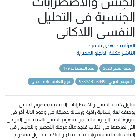
الجنس والاضطرابات
الجنسية فى التحليل
النفسى اللاكانى
المؤلف
د. هدى محمود
الناشر
مكتبة الانجلو المصرية
سنة النشر
2023
عدد الصفحات
179
الترقيم الدولي
9789770534496
نوع الغلاف
غلاف عادي
يتناول كتاب الجنس والاضطرابات الجنسية مفهوم الجنس
بوصفه لغة إنسانية راقية ورسالة عميقة فى وجود الانا- آخر فى
عبورها لهذا الوجود فلقد مر مفهوم الجنس بالعديد من المراحل
التى نعرضها فى الكتاب فنجد مثلاً مرحلة التحضير والتدنيس فى
الفلسفات القديمة واختلاف الادباء والفلاسفة حول مفهوم