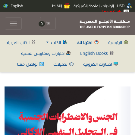
USD - الولايات المتحدة الأمريكية
النقاط
English
Anglo Club
0
الرئيسية
اخترنا لك
الكتب
الكتب العربية
English Books
اختبارات ومقاييس نفسية
اختبارات الكترونية
تحميلات
تواصل معنا