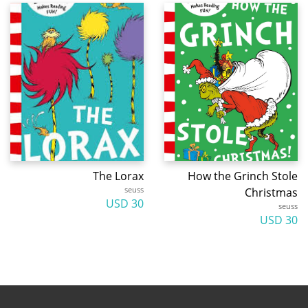
The Lorax
How the Grinch Stole
seuss
Christmas
30 USD
seuss
30 USD