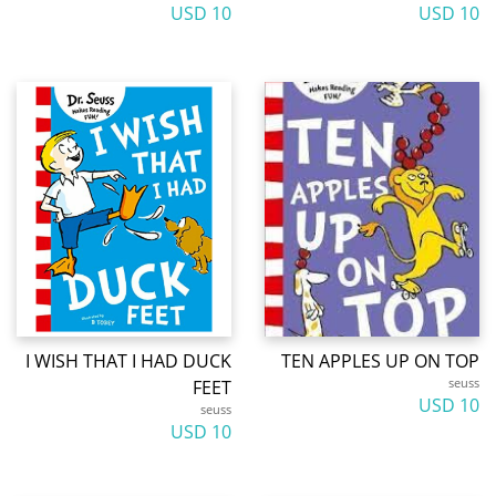
10 USD
10 USD
I WISH THAT I HAD DUCK
TEN APPLES UP ON TOP
seuss
FEET
10 USD
seuss
10 USD