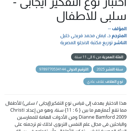
اختبار نوع التفكير ايجابى -
سلبى للاطفال
المؤلف
--
المترجم
د. ايمان محمد فريحى خليل
الناشر
توزيع مكتبة الانجلو المصرية
الفئة العمرية
من 6 الى 11 سنة
سنة النشر
2025
الترقيم الدولي
9789770534144
نوع الغلاف
غلاف عادي
هذا الاختبار يهدف إلى قياس نوع التفكير(إيجابى / سلبى) للأطفال
مما تقع أعمارهم ما بين { 6 : 11} سنة، وهو من إعداد Christi
Dianne Bamford 2009 ومن الأدوات الهامة للممارسين
والباحثين فى مجال علم النفس التربوى، لذلك تم ترجمته على
البيئة المصرية لقياس تفكير الأطفال وأستخدامه فى رسالة