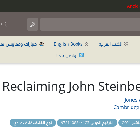
ب
الكتب العربية
English Books
اختبارات ومقاييس نف
تواصل معنا
Reclaiming John Steinb
Jones
Cambridge
نشر
2021
الترقيم الدولي
9781108844123
نوع الغلاف
غلاف عادي