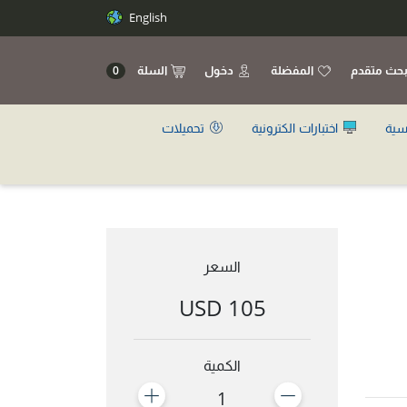
English
حث متقدم
المفضلة
دخول
السلة
0
سية
اختبارات الكترونية
تحميلات
السعر
105 USD
الكمية
1