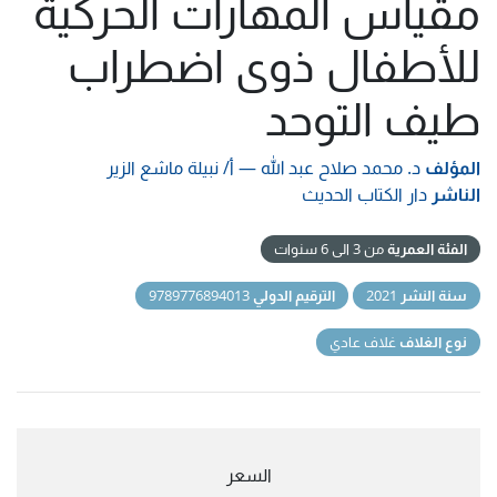
مقياس المهارات الحركية
للأطفال ذوى اضطراب
طيف التوحد
المؤلف
د. محمد صلاح عبد الله
—
أ/ نبيلة ماشع الزير
الناشر
دار الكتاب الحديث
الفئة العمرية
من 3 الى 6 سنوات
سنة النشر
2021
الترقيم الدولي
9789776894013
نوع الغلاف
غلاف عادي
السعر