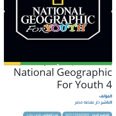
National Geographic
For Youth 4
المؤلف
الناشر
دار نهضة مصر
الترقيم الدولي
6221133345965
نوع الغلاف
غلاف عادي