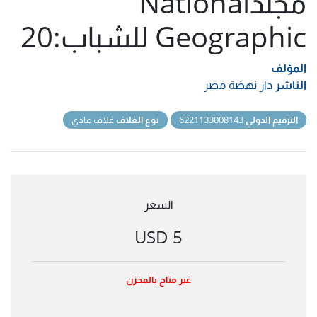
مجلدNational
Geographic للشباب:20
المؤلف
الناشر
دار نهضة مصر
الترقيم الدولي
6221133008143
نوع الغلاف
غلاف عادي
السعر
5 USD
غير متاح بالمخزن