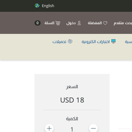
English
حث متقدم
المفضلة
دخول
السلة
0
سية
اختبارات الكترونية
تحميلات
السعر
18 USD
الكمية
1