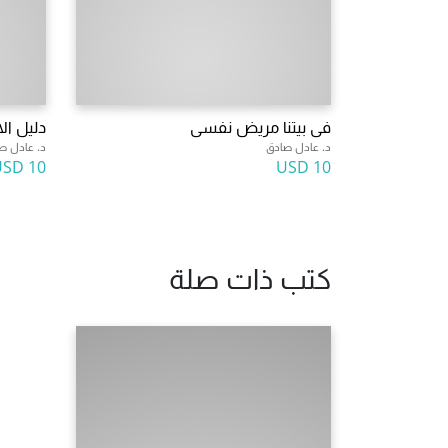
فى بيتنا مريض نفسى
دليل ال
د. عادل صادق
د. عادل ص
10 USD
10 USD
كتب ذات صلة