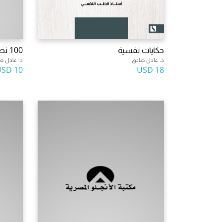
حكايات نفسية
100 نصيحة لحياة سعيدة
د. عادل صادق
د. عادل ص
10 USD
18 USD