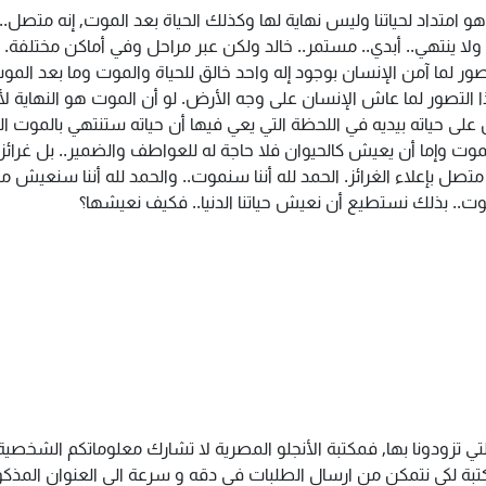
و امتداد لحياتنا وليس نهاية لها وكذلك الحياة بعد الموت, إنه متصل.. 
د ولا ينتهي.. أبدي.. مستمر.. خالد ولكن عبر مراحل وفي أماكن مختلفة. و
صور لما آمن الإنسان بوجود إله واحد خالق للحياة والموت وما بعد الموت
ا التصور لما عاش الإنسان على وجه الأرض. لو أن الموت هو النهاية ل
 على حياته بيديه في اللحظة التي يعي فيها أن حياته ستنتهي بالموت ال
يموت وإما أن يعيش كالحيوان فلا حاجة له للعواطف والضمير.. بل غرائز
تصل بإعلاء الغرائز. الحمد لله أننا سنموت.. والحمد لله أننا سنعيش مرة
وت.. بذلك نستطيع أن نعيش حياتنا الدنيا.. فكيف نعيشها؟
تي تزودونا بها, فمكتبة الأنجلو المصرية لا تشارك معلوماتكم الشخص
ة لكى نتمكن من ارسال الطلبات فى دقه و سرعة الى العنوان المذكور 