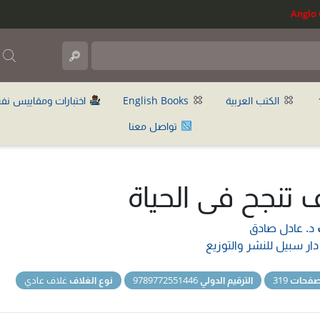
ب
الكتب العربية
English Books
اختبارات ومقاييس نف
تواصل معنا
 تنجح فى الحياة
د. عادل صادق
دار سبيل للنشر والتوزيع
لصفحات
319
الترقيم الدولي
9789772551446
نوع الغلاف
غلاف عادي