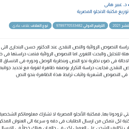
د. عبير هانى
توزيع مكتبة الانجلو المصرية
نشر
2021
الترقيم الدولي
9789770533482
نوع الغلاف
غلاف عادي
راسة النصوص الروائية والنص النقدى عند الدكتور حسن البندارى التى 
هلة للتحليل والبحث اللغوى اما النصوص الروائية فتمت دراستها فى 
لاحالة فى ضوء نظرية نحو النص وبنظرية الوصل ودوره فى الانساق ال
نص النقدى فجاءت دراسة التكرار بوصفه ظاهرة لغوية مع تحديد جوانبه
ة فى النصوص الشعرية واثبات ترابط هذة الظاهرة بنحو النص
تي تزودونا بها, فمكتبة الأنجلو المصرية لا تشارك معلوماتكم الشخص
ة لكى نتمكن من ارسال الطلبات فى دقه و سرعة الى العنوان المذكور 
اب تكاليف الشحن على العميل لكن فى حاله ان هناك خطأ فى الارسال ا