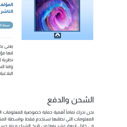
المؤلف
الناشر
سنة ال
يعنى بد
انها مؤ
نظرية ا
واما ال
البلاغي
الشحن والدفع
نحن ندرك تماماً أهمية حماية خصوصية المعلومات ال
المعلومات التي نطلبها تستخدم فقط بواسطة المكتب
فى خلال اربعة عشر يوما من تاريخ الشراء و يتم حس