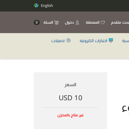
English
حث متقدم
المفضلة
دخول
السلة
0
سية
اختبارات الكترونية
تحميلات
السعر
10 USD
ء
غير متاح بالمخزن