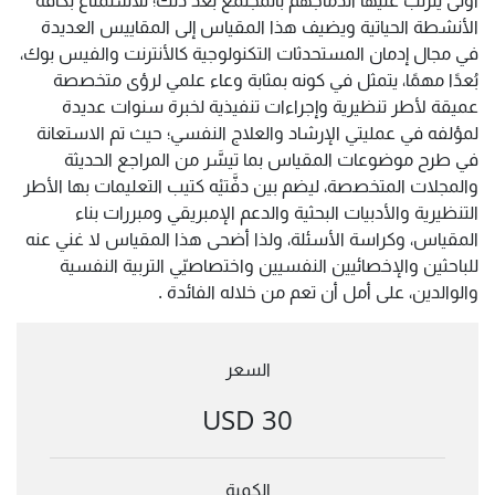
الأنشطة الحياتية ويضيف هذا المقياس إلى المقاييس العديدة
في مجال إدمان المستحدثات التكنولوجية كالأنترنت والفيس بوك،
بُعدًا مهمًا، يتمثل في كونه بمثابة وعاء علمي لرؤى متخصصة
عميقة لأطر تنظيرية وإجراءات تنفيذية لخبرة سنوات عديدة
لمؤلفه في عمليتي الإرشاد والعلاج النفسي؛ حيث تم الاستعانة
في طرح موضوعات المقياس بما تيسَّر من المراجع الحديثة
والمجلات المتخصصة، ليضم بين دفَّتيْه كتيب التعليمات بها الأطر
التنظيرية والأدبيات البحثية والدعم الإمبريقي ومبررات بناء
المقياس، وكراسة الأسئلة، ولذا أضحى هذا المقياس لا غني عنه
للباحثين والإخصائيين النفسيين واختصاصيّي التربية النفسية
والوالدين، على أمل أن تعم من خلاله الفائدة .
السعر
30 USD
الكمية