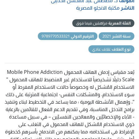
المؤلف
د. مصطفى عبد المحسن الحديبى
الناشر
مكتبة الانجلو المصرية
الفئة العمرية
مراهقين فيما فوق
سنة النشر
2021
الترقيم الدولي
9789770533321
نوع الغلاف
غلاف عادي
يُعد مقياس إدمان الهاتف المحمول Mobile Phone Addiction
Scale دليلاً تشخيصياً للاستخدام غير المنضبط للهاتف المحمول "
الاستخدام المُشكل له وخصوصاً حالات الاستخدام المفرط أو
سوء الاستخدام، والمشكلات النفس- اجتماعية المترتبة على ذلك
"، وإهمال الأنشطة اليومية ؛ مما يساعد في التخطيط لبناء وتنفيذ
برامج التدخل المناسبة، وفي تقديم الدعم الفعال للقائمين بالرعاية
- الآباء والإخصائيِّين والمعالجين النفسيِّين – في سبيل مساعدة
ذوي الاستخدام المُشكل للهاتف المحمول في التغلب على
الإفراط في استخدامه؛ مما يمكنهم من الاندماج بأسرهم كخطوة
أولى يترتب عليها اندماجهم بالمجتمع بعد ذلك؛ للاستمتاع بكافة