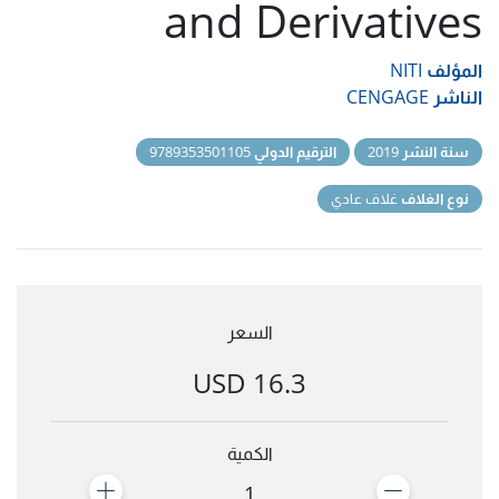
and Derivatives
المؤلف
NITI
الناشر
CENGAGE
سنة النشر
2019
الترقيم الدولي
9789353501105
نوع الغلاف
غلاف عادي
السعر
16.3 USD
الكمية
1