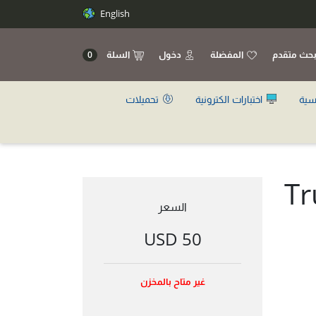
English
حث متقدم
المفضلة
دخول
السلة
0
سية
اختبارات الكترونية
تحميلات
Tr
السعر
50 USD
غير متاح بالمخزن