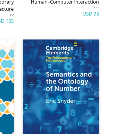
porary
Human–Computer Interaction
Eric
ecture
93 USD
Eric
103 USD