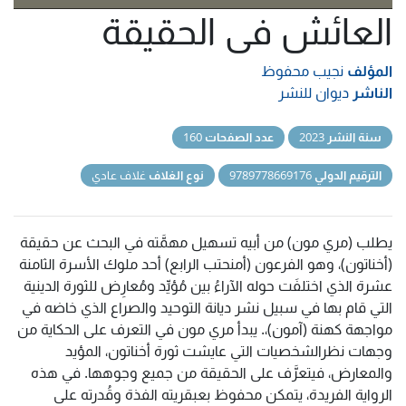
العائش فى الحقيقة
المؤلف
نجيب محفوظ
الناشر
ديوان للنشر
سنة النشر
2023
عدد الصفحات
160
الترقيم الدولي
9789778669176
نوع الغلاف
غلاف عادي
يطلب (مري مون) من أبيه تسهيل مهمَّته في البحث عن حقيقة
(أخناتون)، وهو الفرعون (أمنحتب الرابع) أحد ملوك الأسرة الثامنة
عشرة الذي اختلفَت حوله الآراءُ بين مُؤيِّد ومُعارِض للثورة الدينية
التي قام بها في سبيل نشر ديانة التوحيد والصراع الذي خاضه في
مواجهة كهنة (آمون)،. يبدأ مري مون في التعرف على الحكاية من
وجهات نظرالشخصيات التي عايشت ثورة أخناتون، المؤيد
والمعارض، فيتعرَّف على الحقيقة من جميع وجوهها. في هذه
الرواية الفريدة، يتمكن محفوظ بعبقريته الفذة وقُدرته على