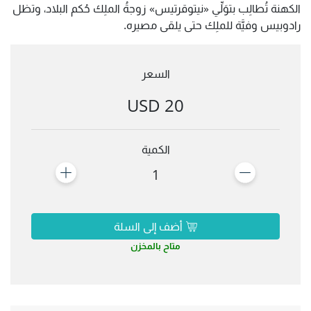
الكهنة تُطالِب بتوَلِّي «نيتوقرتيس» زوجةُ الملِك حُكم البلاد، وتظل
رادوبيس وفيَّة للملِك حتى يلقى مصيره.
السعر
20 USD
الكمية
1
أضف إلى السلة
متاح بالمخزن