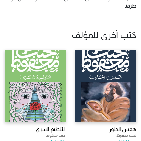
طرفنا
كتب أخرى للمؤلف
همس الجنون
التنظيم السري
نجيب محفوظ
نجيب محفوظ