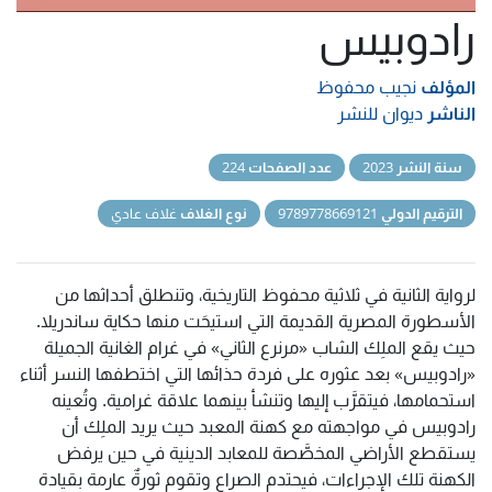
رادوبيس
المؤلف
نجيب محفوظ
الناشر
ديوان للنشر
سنة النشر
2023
عدد الصفحات
224
الترقيم الدولي
9789778669121
نوع الغلاف
غلاف عادي
لرواية الثانية في ثلاثية محفوظ التاريخية، وتنطلق أحداثها من
الأسطورة المصرية القديمة التي استيحَت منها حكاية ساندريلا.
حيث يقع الملِك الشاب «مرنرع الثاني» في غرام الغانية الجميلة
«رادوبيس» بعد عثوره على فردة حذائها التي اختطفها النسر أثناء
استحمامها، فيتقرَّب إليها وتنشأ بينهما علاقة غرامية. وتُعينه
رادوبيس في مواجهته مع كهنة المعبد حيث يريد الملِك أن
يستقطع الأراضي المخصَّصة للمعابد الدينية في حين يرفض
الكهنة تلك الإجراءات، فيحتدم الصراع وتقوم ثورةٌ عارمة بقيادة