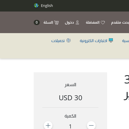
English
حث متقدم
المفضلة
دخول
السلة
0
سية
اختبارات الكترونية
تحميلات
 العقارية الشاملة ج3
السعر
ر
30 USD
الكمية
1