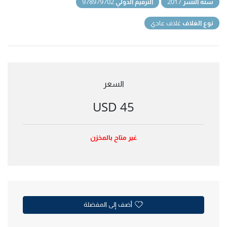
سنة النشر
2017
الترقيم الدولي
978979702
نوع الغلاف
غلاف عادي
السعر
45 USD
غير متاح بالمخزن
أضف إلى المفضلة