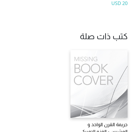
20 USD
كتب ذات صلة
جريمة القرن الواحد و
العشرين - الغزو الامريكي