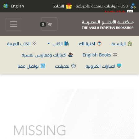
USD - الولايات المتحدة الأمريكية
النقاط
English
Anglo Club
0
الرئيسية
اخترنا لك
الكتب
الكتب العربية
English Books
اختبارات ومقاييس نفسية
اختبارات الكترونية
تحميلات
تواصل معنا