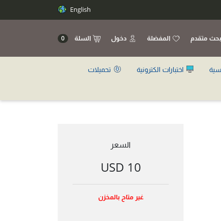
English
حث متقدم
المفضلة
دخول
السلة
0
سية
اختبارات الكترونية
تحميلات
السعر
10 USD
غير متاح بالمخزن