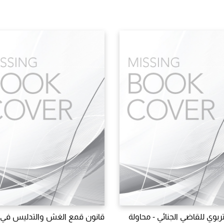
تربوي للقاضي الجنائي - محاولة
قانون قمع الغش والتدليس في 