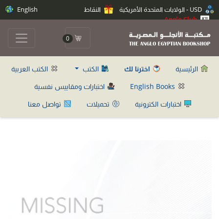
USD - الولايات المتحدة الأمريكية
النقاط
English
Anglo Club
0
الرئيسية
اخترنا لك
الكتب
الكتب العربية
English Books
اختبارات ومقاييس نفسية
اختبارات الكترونية
تحميلات
تواصل معنا