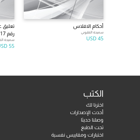
أحكام الافلاس
تعليق ع
سميحة القليوبي
رقم 17/
45 USD
سميحة الق
55 USD
الكتب
اخترنا لك
أحدث الإصدارات
وصلنا حديثا
تحت الطبع
اختبارات ومقاييس نفسية