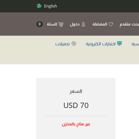
English
حث متقدم
المفضلة
دخول
السلة
0
سية
اختبارات الكترونية
تحميلات
السعر
70 USD
غير متاح بالمخزن