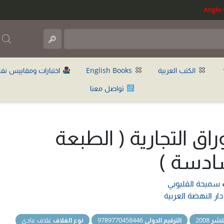
ب
الكتب العربية
English Books
اختبارات ومقاييس نف
تواصل معنا
وراق التجارية ( الطبعة
ادسة )
سميحة القليوبي
دار النهضة العربية
نشر
2008
الترقيم الدولي
9789770458446
نوع الغلاف
غلاف عادي