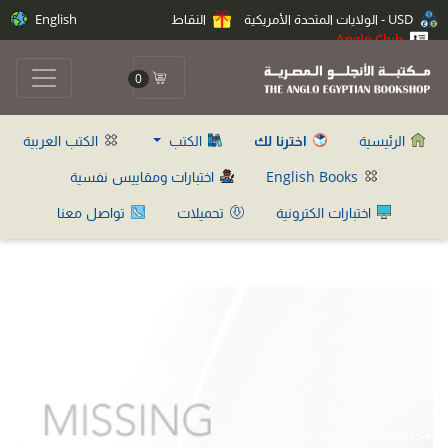
USD - الولايات المتحدة الأمريكية
النقاط
English
Anglo Club
0
الرئيسية
اخترنا لك
الكتب
الكتب العربية
English Books
اختبارات ومقاييس نفسية
اختبارات الكترونية
تحميلات
تواصل معنا