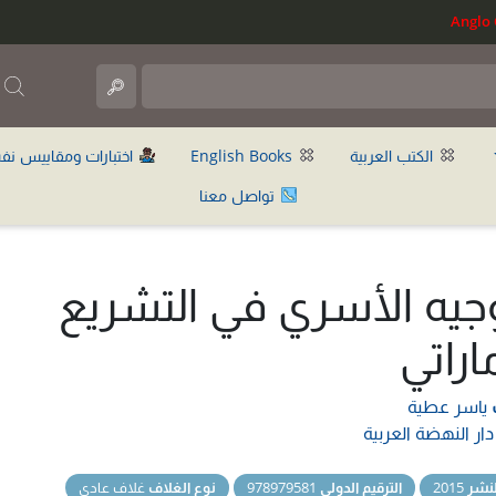
ب
الكتب العربية
English Books
اختبارات ومقاييس نف
تواصل معنا
وجيه الأسري في التشريع
اراتي
ياسر عطية
دار النهضة العربية
نشر
2015
الترقيم الدولي
978979581
نوع الغلاف
غلاف عادي