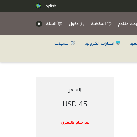
English
حث متقدم
المفضلة
دخول
السلة
0
سية
اختبارات الكترونية
تحميلات
السعر
45 USD
غير متاح بالمخزن