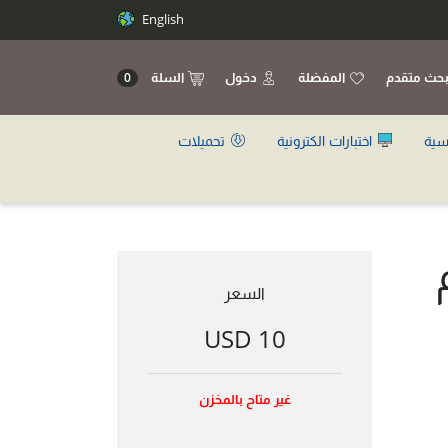
English
حث متقدم
المفضلة
دخول
السلة
0
سية
اختبارات الكترونية
تحميلات
السعر
10 USD
غير متاح بالمخزن