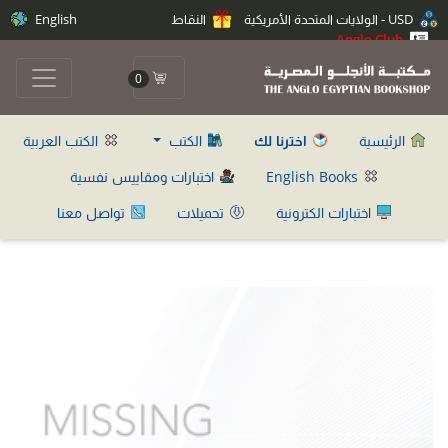
USD - الولايات المتحدة الأمريكية
النقاط
English
Anglo Club
0
الرئيسية
اخترنا لك
الكتب
الكتب العربية
English Books
اختبارات ومقاييس نفسية
اختبارات الكترونية
تحميلات
تواصل معنا