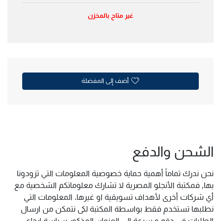
غير متاح بالمخزن
أضف إلى المفضلة
الشحن والدفع
نحن ندرك تماماً أهمية حماية خصوصية المعلومات التي تزودونا
بها, فمكتبة الأنجلو المصرية لا تشارك معلوماتكم الشخصية مع
أي شركات أخرى لأهداف تسويقية او غيرها. المعلومات التي
نطلبها تستخدم فقط بواسطة المكتبة لكى نتمكن من ارسال
الطلبات فى دقه و سرعة الى العنوان المذكور سياسة ارجاع